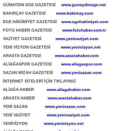
GÜNAYDIN EGE GAZETESİ
www.gunaydinege.net
BAKIRÇAY GAZETESİ
www.bakircay.com
EGE HÂKİMİYET GAZETESİ
www.egehakimiyet.com
FOTO HABER GAZETESİ
www.fotohaber.com.tr
VAZİYET GAZETESİ
www.yenivaziyet.com
YENİ VİZYON GAZETESİ
www.yenivizyon.net
ARASTA GAZETESİ
www.arastahaber.com
ALİAĞASPOR GAZETESİ
www.aliagaspor.com
SAZAN MİZAH GAZETESİ
www.yenisazan.com
İNTERNET SİTELERİ İÇİN TIKLAYINIZ
ALİAĞA HABER
www.aliagahaber.com
ARASTA HABER
www.arastahaber.com
YENİ SAZAN
www.yenisazan.com
YENİ VAZİYET
www.yenivaziyet.com
YENİVİZYON
www.yenivizyon.net