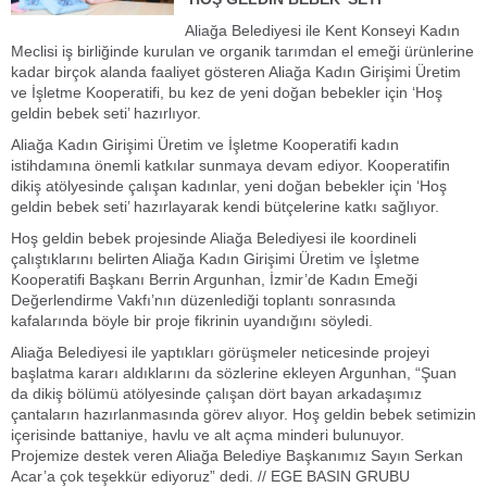
Aliağa Belediyesi ile Kent Konseyi Kadın
Meclisi iş birliğinde kurulan ve organik tarımdan el emeği ürünlerine
kadar birçok alanda faaliyet gösteren Aliağa Kadın Girişimi Üretim
ve İşletme Kooperatifi, bu kez de yeni doğan bebekler için ‘Hoş
geldin bebek seti’ hazırlıyor.
Aliağa Kadın Girişimi Üretim ve İşletme Kooperatifi kadın
istihdamına önemli katkılar sunmaya devam ediyor. Kooperatifin
dikiş atölyesinde çalışan kadınlar, yeni doğan bebekler için ‘Hoş
geldin bebek seti’ hazırlayarak kendi bütçelerine katkı sağlıyor.
Hoş geldin bebek projesinde Aliağa Belediyesi ile koordineli
çalıştıklarını belirten Aliağa Kadın Girişimi Üretim ve İşletme
Kooperatifi Başkanı Berrin Argunhan, İzmir’de Kadın Emeği
Değerlendirme Vakfı’nın düzenlediği toplantı sonrasında
kafalarında böyle bir proje fikrinin uyandığını söyledi.
Aliağa Belediyesi ile yaptıkları görüşmeler neticesinde projeyi
başlatma kararı aldıklarını da sözlerine ekleyen Argunhan, “Şuan
da dikiş bölümü atölyesinde çalışan dört bayan arkadaşımız
çantaların hazırlanmasında görev alıyor. Hoş geldin bebek setimizin
içerisinde battaniye, havlu ve alt açma minderi bulunuyor.
Projemize destek veren Aliağa Belediye Başkanımız Sayın Serkan
Acar’a çok teşekkür ediyoruz” dedi. // EGE BASIN GRUBU