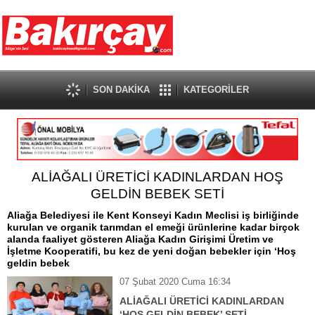
SON DAKİKA
KATEGORİLER
ALİAĞALI ÜRETİCİ KADINLARDAN HOŞ
GELDİN BEBEK SETİ
Aliağa Belediyesi ile Kent Konseyi Kadın Meclisi iş birliğinde
kurulan ve organik tarımdan el emeği ürünlerine kadar birçok
alanda faaliyet gösteren Aliağa Kadın Girişimi Üretim ve
İşletme Kooperatifi, bu kez de yeni doğan bebekler için ‘Hoş
geldin bebek
07 Şubat 2020 Cuma 16:34
ALİAĞALI ÜRETİCİ KADINLARDAN
‘HOŞ GELDİN BEBEK’ SETİ