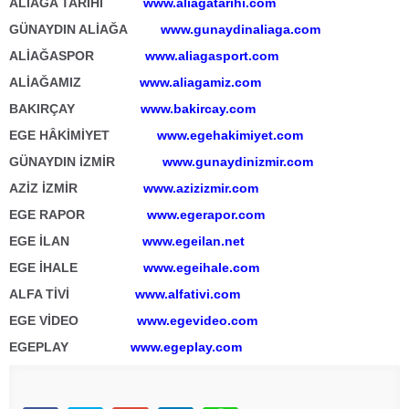
ALİAĞA TARİHİ
www.aliagatarihi.com
GÜNAYDIN ALİAĞA
www.gunaydinaliaga.com
ALİAĞASPOR
www.aliagasport.com
ALİAĞAMIZ
www.aliagamiz.com
BAKIRÇAY
www.bakircay.com
EGE HÂKİMİYET
www.egehakimiyet.com
GÜNAYDIN İZMİR
www.gunaydinizmir.com
AZİZ İZMİR
www.azizizmir.com
EGE RAPOR
www.egerapor.com
EGE İLAN
www.egeilan.net
EGE İHALE
www.egeihale.com
ALFA TİVİ
www.alfativi.com
EGE VİDEO
www.egevideo.com
EGEPLAY
www.egeplay.com