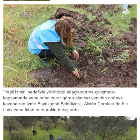
“Yeşil İzmir” hedefiyle yürüttüğü ağaçlandırma çalışmaları
kapsamında yangından zarar gören alanları yeniden doğaya
kazandıran İzmir Büyükşehir Belediyesi, Aliağa Çoraklar’da bin
fıstık çamı fidanını toprakla buluşturdu.