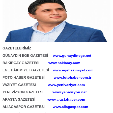
GAZETELERİMİZ
GÜNAYDIN EGE GAZETESİ
www.gunaydinege.net
BAKIRÇAY GAZETESİ
www.bakircay.com
EGE HÂKİMİYET GAZETESİ
www.egehakimiyet.com
FOTO HABER GAZETESİ
www.fotohaber.com.tr
VAZİYET GAZETESİ
www.yenivaziyet.com
YENİ VİZYON GAZETESİ
www.yenivizyon.net
ARASTA GAZETESİ
www.arastahaber.com
ALİAĞASPOR GAZETESİ
www.aliagaspor.com