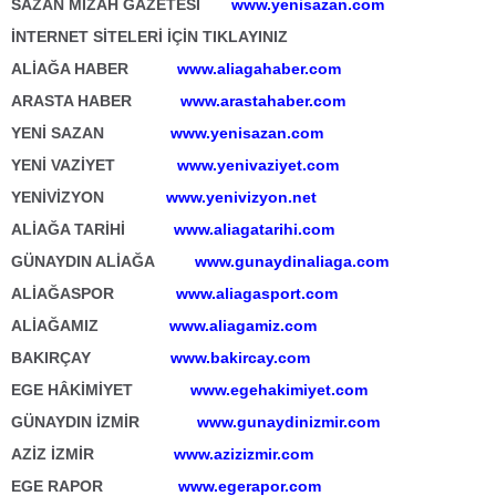
SAZAN MİZAH GAZETESİ
www.yenisazan.com
İNTERNET SİTELERİ İÇİN TIKLAYINIZ
ALİAĞA HABER
www.aliagahaber.com
ARASTA HABER
www.arastahaber.com
YENİ SAZAN
www.yenisazan.com
YENİ VAZİYET
www.yenivaziyet.com
YENİVİZYON
www.yenivizyon.net
ALİAĞA TARİHİ
www.aliagatarihi.com
GÜNAYDIN ALİAĞA
www.gunaydinaliaga.com
ALİAĞASPOR
www.aliagasport.com
ALİAĞAMIZ
www.aliagamiz.com
BAKIRÇAY
www.bakircay.com
EGE HÂKİMİYET
www.egehakimiyet.com
GÜNAYDIN İZMİR
www.gunaydinizmir.com
AZİZ İZMİR
www.azizizmir.com
EGE RAPOR
www.egerapor.com