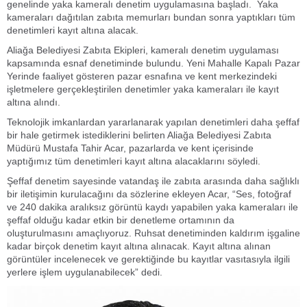
genelinde yaka kameralı denetim uygulamasına başladı. Yaka
kameraları dağıtılan zabıta memurları bundan sonra yaptıkları tüm
denetimleri kayıt altına alacak.
Aliağa Belediyesi Zabıta Ekipleri, kameralı denetim uygulaması
kapsamında esnaf denetiminde bulundu. Yeni Mahalle Kapalı Pazar
Yerinde faaliyet gösteren pazar esnafına ve kent merkezindeki
işletmelere gerçekleştirilen denetimler yaka kameraları ile kayıt
altına alındı.
Teknolojik imkanlardan yararlanarak yapılan denetimleri daha şeffaf
bir hale getirmek istediklerini belirten Aliağa Belediyesi Zabıta
Müdürü Mustafa Tahir Acar, pazarlarda ve kent içerisinde
yaptığımız tüm denetimleri kayıt altına alacaklarını söyledi.
Şeffaf denetim sayesinde vatandaş ile zabıta arasında daha sağlıklı
bir iletişimin kurulacağını da sözlerine ekleyen Acar, “Ses, fotoğraf
ve 240 dakika aralıksız görüntü kaydı yapabilen yaka kameraları ile
şeffaf olduğu kadar etkin bir denetleme ortamının da
oluşturulmasını amaçlıyoruz. Ruhsat denetiminden kaldırım işgaline
kadar birçok denetim kayıt altına alınacak. Kayıt altına alınan
görüntüler incelenecek ve gerektiğinde bu kayıtlar vasıtasıyla ilgili
yerlere işlem uygulanabilecek” dedi.