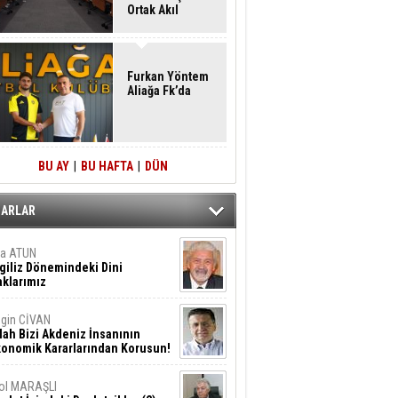
Ortak Akıl
Buluşması
Furkan Yöntem
Aliağa Fk’da
BU AY
|
BU HAFTA
|
DÜN
ZARLAR
ta ATUN
giliz Dönemindeki Dini
klarımız
gin CİVAN
lah Bizi Akdeniz İnsanının
konomik Kararlarından Korusun!
ol MARAŞLI