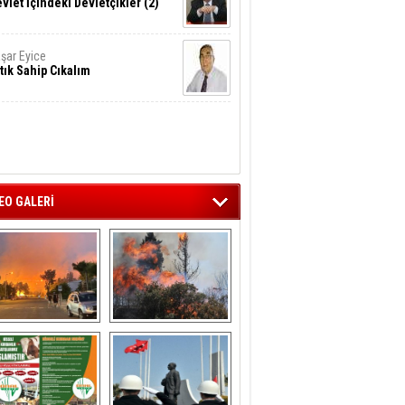
vlet İçindeki Devletçikler (2)
şar Eyice
tık Sahip Cıkalım
EO GALERİ
liağa ‘da  otluk 
Aliağa'nın Ciğerleri 
alanda çıkan 
Yandı
yangın evlere 
sıçramadan 
söndürüldü