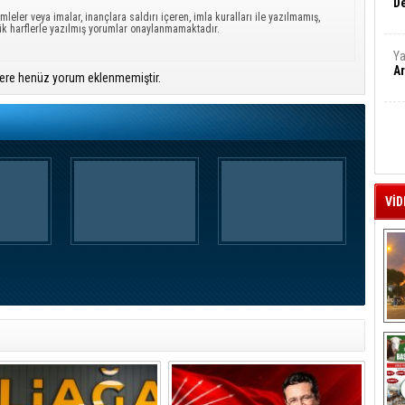
De
mleler veya imalar, inançlara saldırı içeren, imla kuralları ile yazılmamış,
ük harflerle yazılmış yorumlar onaylanmamaktadır.
Ya
Ar
ere henüz yorum eklenmemiştir.
VİD
A