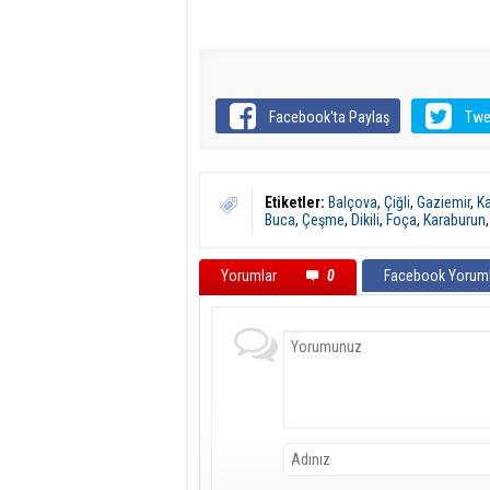
Facebook'ta Paylaş
Twe
Etiketler:
Balçova
,
Çiğli
,
Gaziemir
,
Ka
Buca
,
Çeşme
,
Dikili
,
Foça
,
Karaburun
Yorumlar
0
Facebook Yoruml