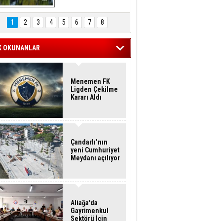
Hasan Eser'in 
Objektifinden
1
2
3
4
5
6
7
8
K OKUNANLAR
Menemen FK
Ligden Çekilme
Kararı Aldı
Çandarlı’nın
yeni Cumhuriyet
Meydanı açılıyor
Aliağa'da
Gayrimenkul
Sektörü İçin