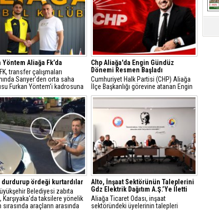
 Yöntem Aliağa Fk’da
Chp Aliağa'da Engin Gündüz
Dönemi Resmen Başladı
 FK, transfer çalışmaları
ında Sarıyer'den orta saha
Cumhuriyet Halk Partisi (CHP) Aliağa
su Furkan Yöntem'i kadrosuna
İlçe Başkanlığı görevine atanan Engin
ti.
Gündüz, sosyal medya hesabından
yaptığı açıklamayla yeni döneme ilişkin
mesajlar verdi.
i durdurup ördeği kurtardılar
Alto, İnşaat Sektörünün Taleplerini
Gdz Elektrik Dağıtım A.Ş.’Ye İletti
üyükşehir Belediyesi zabıta
i, Karşıyaka'da taksilere yönelik
Aliağa Ticaret Odası, inşaat
 sırasında araçların arasında
sektöründeki üyelerinin talepleri
eşilbaşlı dişi ördeği fark ederek
üzerine GDZ Elektrik Dağıtım