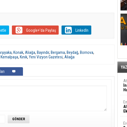
etle
Google+'da Paylaş
LinkedIn
rşıyaka
,
Konak
,
Aliağa
,
Bayındır
,
Bergama
,
Beydağ
,
Bornova
,
,
Kemalpaşa
,
Kınık
,
Yeni Vizyon Gazetesi
,
Aliağa
YA
arı
A
İn
Ha
En
Al
E
Er