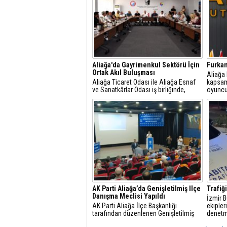
Aliağa'da Gayrimenkul Sektörü İçin
Furkan
Ortak Akıl Buluşması
​Aliağa
Aliağa Ticaret Odası ile Aliağa Esnaf
kapsam
ve Sanatkârlar Odası iş birliğinde,
oyuncu
ilçede faaliyet gösteren gayrimenkul
dâhil et
danışmanlarıyla sektörel istişare
toplantısı gerçekleştirildi.
AK Parti Aliağa’da Genişletilmiş İlçe
Trafiğ
Danışma Meclisi Yapıldı
İzmir B
AK Parti Aliağa İlçe Başkanlığı
ekipler
tarafından düzenlenen Genişletilmiş
denetm
İlçe Danışma Meclisi Toplantısı,
kalan y