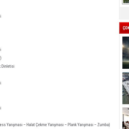
i
ÇO
i
)
Dinletisi
i
i
 Press Yarışması – Halat Çekme Yarışması – Plank Yarışması – Zumba)