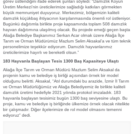
görev üstlendiğini ifade ederek şunları söyledi: “Damızlık Koyun
Üretim Merkezi’nin üreticilerimize sağladığı katkıları görmekten
büyük memnuniyet duyuyoruz. Merkezimiz, bölgemizin kaliteli
damızlık küçükbaş ihtiyacının karşılanmasında önemli rol üstleniyor.
Bugünkü dağıtımla birlikte proje kapsamında toplam 508 damızlık
hayvan dağıtımına ulaşılmış olacak. Bu projede emeği geçen başta
Aliağa Belediye Başkanımız Serkan Acar olmak üzere Aliağa İlçe
Tarım ve Orman Müdürümüz Mazlum Selim Aksakal’a ve tüm teknik
personelimize teşekkür ediyorum. Damızlık hayvanlarımız
üreticilerimize hayırlı ve bereketli olsun.”
183 Hayvanla Başlayan Tesis 1300 Baş Kapasiteye Ulaştı
Aliağa İlçe Tarım ve Orman Müdürü Mazlum Selim Aksakal da
projenin kamu ve belediye iş birliği açısından örnek bir model
olduğunu belirtti. Aksakal, “Atıl durumdaki bu arazide, İzmir İl Tarım
ve Orman Müdürlüğümüz ve Aliağa Belediyemiz ile birlikte kaliteli
damızlık üretimi hedefiyle 2021 yılında protokol imzaladık. 183
hayvanla başlayan tesisimiz bugün 1300 baş seviyesine ulaştı. Bu
proje, kamu ve belediye iş birliğinde ülkemize örnek olacak nitelikte
bir çalışmadır. Diğer ilçelerimize de rol model olmasını temenni
ediyoruz” dedi.