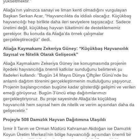
yükseltmektir.”
Aliağa’nın yalnızca sanayi ve liman kenti olmadığını vurgulayan
Başkan Serkan Acar, “Hayvancılıkta da iddialı olacağız. Küçükbaş
hayvancılığı hep birlikte daha ileri seviyelere taşıyacağız. Sadece
üretimi değil, küçükbaş hayvan tüketimini de desteklememiz
gerekiyor. Bu konuda da Aliağa’da örnek çalışmalar
gerçekleştireceğiz” dedi.
Aliağa Kaymakamı Zekeriya Güney: “Küçükbaş Hayvancılık
Sayısal ve Nitelik Olarak Gelişecek”
Aliağa Kaymakamı Zekeriya Güney ise konuşmasında projenin
ilçedeki hayvancılığa önemli katkılar sunduğunu belirterek şu
ifadeleri kullandı: “Bugün 14 Mayıs Dünya Çiftçiler Günü’nde bu
anlamlı dağıtım törenini gerçekleştirmenin mutluluğunu yaşıyoruz.
Projenin başlangıcından bugüne kadar gösterdiği gelişimi ve verilen
emeği görüyoruz. Bugün 3’üncü etap dağıtımlarımızı
gerçekleştiriyoruz. Bu proje sayesinde Aliağa’da küçükbaş
hayvancılık hem sayısal hem de nitelik ve verim açısından daha da
gelişecektir.”
Projeyle 508 Damızlık Hayvan Dağıtımına Ulaşıldı
İzmir İl Tarım ve Orman Müdürü Kahraman Akdoğan ise Damızlık
Koyun Üretim Merkezi’nin bölge hayvancılığı açısından önemli bir