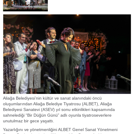
Aliağa Belediyesi’nin kültür ve sanat alanındaki öncü
oluşumlarından Aliağa Belediye Tiyatrosu (ALBET), Aliağa
Belediyesi Sanatevi (ASEV) yıl sonu etkinlikleri kapsamında
sahnelediği “Bir Düğün Günü” adlı oyunla tiyatroseverlere
unutulmaz bir gece yaşattı.
Yazarlığını ve yönetmenliğini ALBET Genel Sanat Yönetmeni