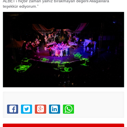
ALBET’i hiçbir zaman yalnız bırakmayan değerli Aliağalılara
teşekkür ediyorum.”