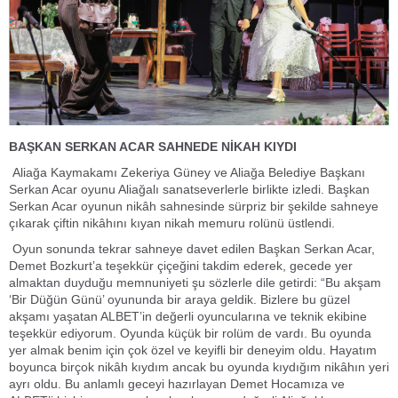
BAŞKAN SERKAN ACAR SAHNEDE NİKAH KIYDI
Aliağa Kaymakamı Zekeriya Güney ve Aliağa Belediye Başkanı
Serkan Acar oyunu Aliağalı sanatseverlerle birlikte izledi. Başkan
Serkan Acar oyunun nikâh sahnesinde sürpriz bir şekilde sahneye
çıkarak çiftin nikâhını kıyan nikah memuru rolünü üstlendi.
Oyun sonunda tekrar sahneye davet edilen Başkan Serkan Acar,
Demet Bozkurt’a teşekkür çiçeğini takdim ederek, gecede yer
almaktan duyduğu memnuniyeti şu sözlerle dile getirdi: “Bu akşam
‘Bir Düğün Günü’ oyununda bir araya geldik. Bizlere bu güzel
akşamı yaşatan ALBET’in değerli oyuncularına ve teknik ekibine
teşekkür ediyorum. Oyunda küçük bir rolüm de vardı. Bu oyunda
yer almak benim için çok özel ve keyifli bir deneyim oldu. Hayatım
boyunca birçok nikâh kıydım ancak bu oyunda kıydığım nikâhın yeri
ayrı oldu. Bu anlamlı geceyi hazırlayan Demet Hocamıza ve