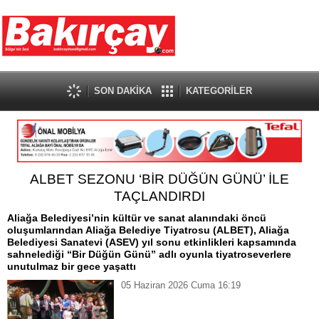
SON DAKİKA
KATEGORİLER
ALBET SEZONU ‘BİR DÜĞÜN GÜNÜ’ İLE
TAÇLANDIRDI
Aliağa Belediyesi’nin kültür ve sanat alanındaki öncü
oluşumlarından Aliağa Belediye Tiyatrosu (ALBET), Aliağa
Belediyesi Sanatevi (ASEV) yıl sonu etkinlikleri kapsamında
sahnelediği “Bir Düğün Günü” adlı oyunla tiyatroseverlere
unutulmaz bir gece yaşattı
05 Haziran 2026 Cuma 16:19