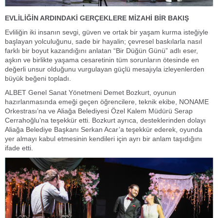
EVLİLİĞİN ARDINDAKİ GERÇEKLERE MİZAHİ BİR BAKIŞ
Evliliğin iki insanın sevgi, güven ve ortak bir yaşam kurma isteğiyle
başlayan yolculuğunu, sade bir hayalin; çevresel baskılarla nasıl
farklı bir boyut kazandığını anlatan “Bir Düğün Günü” adlı eser,
aşkın ve birlikte yaşama cesaretinin tüm sorunların ötesinde en
değerli unsur olduğunu vurgulayan güçlü mesajıyla izleyenlerden
büyük beğeni topladı.
ALBET Genel Sanat Yönetmeni Demet Bozkurt, oyunun
hazırlanmasında emeği geçen öğrencilere, teknik ekibe, NONAME
Orkestrası’na ve Aliağa Belediyesi Özel Kalem Müdürü Serap
Cerrahoğlu’na teşekkür etti. Bozkurt ayrıca, desteklerinden dolayı
Aliağa Belediye Başkanı Serkan Acar’a teşekkür ederek, oyunda
yer almayı kabul etmesinin kendileri için ayrı bir anlam taşıdığını
ifade etti.