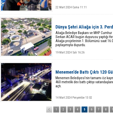
22 Mart 2024 Cuma 11:11
Dünya Şehri Aliağa için 3. Perd
Aliağa Belediye Başkanı ve MHP Cumhur İ
Serkan ACAR bugün duyurusu yaptığı Helv
Aliağa projelerinin 1. Bölümünü saat 16.
paylaşımıyla duyurdu.
19 Mart 2024 Salı 16:26
Menemen’de Battı Çıktı 120 G
Menemen Belediyesi’nin tamamı öz kayna
460 metrelik dev battı çıktıyı vatandaşları
açtı.
14 Mart 2024 Perşembe 13:02
1
2
3
4
5
6
7
8