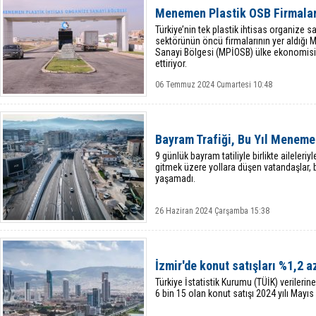
Menemen Plastik OSB Firmalar
Türkiye’nin tek plastik ihtisas organize s
sektörünün öncü firmalarının yer aldığı
Sanayi Bölgesi (MPİOSB) ülke ekonomisine
ettiriyor.
06 Temmuz 2024 Cumartesi 10:48
Bayram Trafiği, Bu Yıl Meneme
9 günlük bayram tatiliyle birlikte aileleri
gitmek üzere yollara düşen vatandaşlar,
yaşamadı.
26 Haziran 2024 Çarşamba 15:38
İzmir'de konut satışları %1,2 a
Türkiye İstatistik Kurumu (TÜİK) verilerin
6 bin 15 olan konut satışı 2024 yılı Mayı