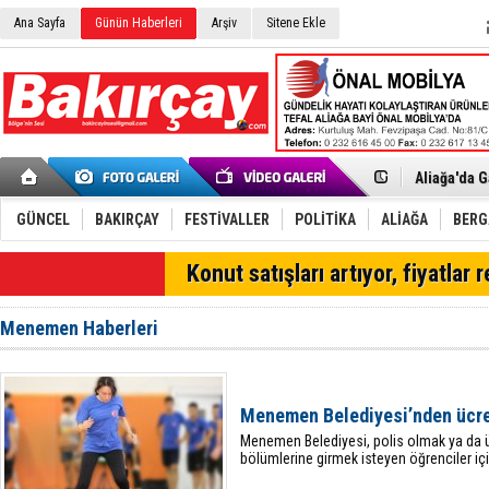
Ana Sayfa
Günün Haberleri
Arşiv
Sitene Ekle
Menemen FK
Aliağa'da G
Çandarlı’n
Furkan Yön
Chp Aliağa
GÜNCEL
BAKIRÇAY
FESTİVALLER
POLİTİKA
ALİAĞA
BER
AK Parti Al
SOCAR Türk
SON DAKİKA
Konut satışları artıyor, fiyatlar 
Trafiği dur
Alto, İnşaa
TÜVTÜRK’te
Menemen Haberleri
Aliağa'daki
Chp Aliağa'
Dikili'de D
Helvacı’nın
Menemen Belediyesi’nden ücre
Aliağa-Midi
Menemen Belediyesi, polis olmak ya da ü
bölümlerine girmek isteyen öğrenciler iç