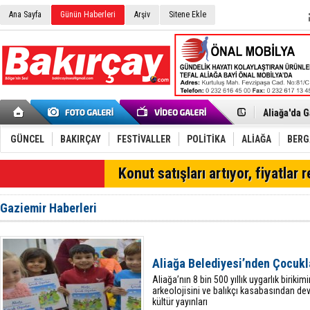
Ana Sayfa
Günün Haberleri
Arşiv
Sitene Ekle
Menemen FK
Aliağa'da G
Çandarlı’n
Furkan Yön
Chp Aliağa
GÜNCEL
BAKIRÇAY
FESTİVALLER
POLİTİKA
ALİAĞA
BER
AK Parti Al
SOCAR Türk
SON DAKİKA
Konut satışları artıyor, fiyatlar 
Trafiği dur
Alto, İnşaa
TÜVTÜRK’te
Gaziemir Haberleri
Aliağa'daki
Chp Aliağa'
Dikili'de D
Helvacı’nın
Aliağa Belediyesi’nden Çocukl
Aliağa-Midi
Aliağa’nın 8 bin 500 yıllık uygarlık birikim
arkeolojisini ve balıkçı kasabasından de
kültür yayınları