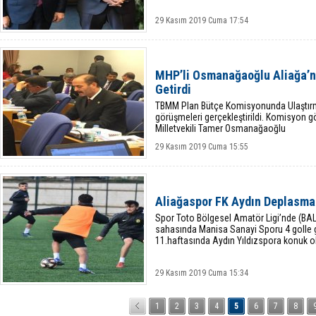
29 Kasım 2019 Cuma 17:54
MHP’li Osmanağaoğlu Aliağa’n
Getirdi
TBMM Plan Bütçe Komisyonunda Ulaştırma
görüşmeleri gerçekleştirildi. Komisyon
Milletvekili Tamer Osmanağaoğlu
29 Kasım 2019 Cuma 15:55
Aliağaspor FK Aydın Deplasma
Spor Toto Bölgesel Amatör Ligi’nde (BA
sahasında Manisa Sanayi Sporu 4 golle g
11.haftasında Aydın Yıldızspora konuk o
29 Kasım 2019 Cuma 15:34
1
2
3
4
5
6
7
8