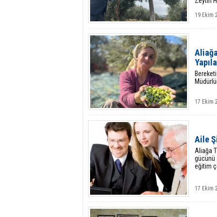
Zeytin 
19 Ekim 
Aliağa
Yapıl
Bereketi
Müdürlüğ
17 Ekim 2
Aile Ş
Aliağa 
gücünü a
eğitim ç
17 Ekim 2