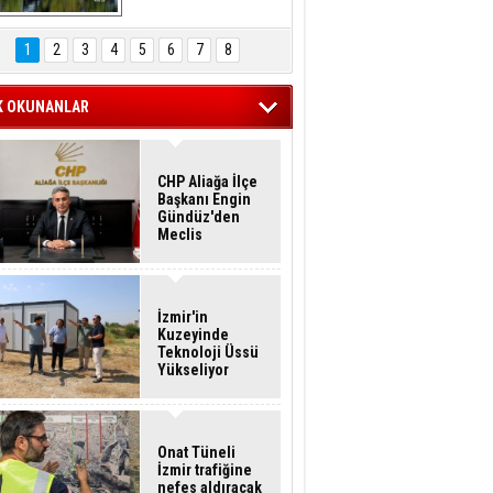
Hasan Eser'in 
Objektifinden
1
2
3
4
5
6
7
8
K OKUNANLAR
CHP Aliağa İlçe
Başkanı Engin
Gündüz'den
Meclis
Üyelerine İstifa
Çağrısı
İzmir'in
Kuzeyinde
Teknoloji Üssü
Yükseliyor
Onat Tüneli
İzmir trafiğine
nefes aldıracak