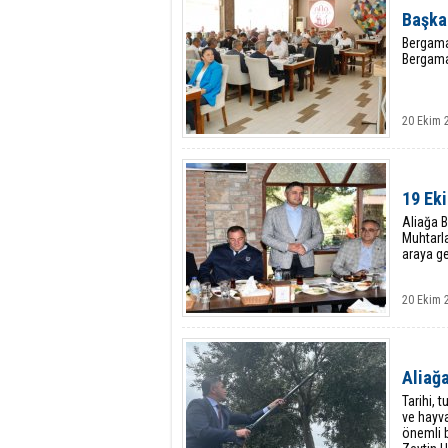
Başka
Bergama
Bergama’
20 Ekim 
19 Ek
Aliağa B
Muhtarla
araya ge
20 Ekim 
Aliağa
Tarihi, 
ve hayva
önemli b