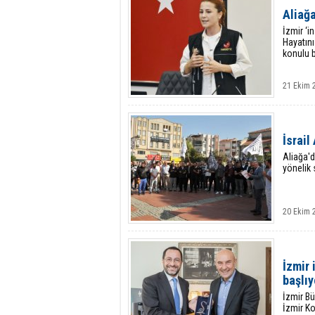
Aliağ
İzmir ‘i
Hayatın
konulu b
21 Ekim 
İsrail
Aliağa'd
yönelik s
20 Ekim 
İzmir 
başlıy
İzmir Bü
İzmir K