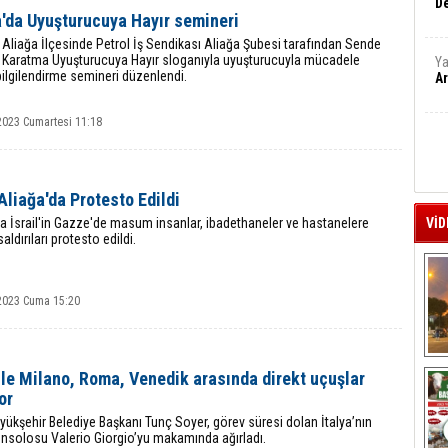
De
a'da Uyuşturucuya Hayır semineri
n Aliağa İlçesinde Petrol İş Sendikası Aliağa Şubesi tarafından Sende
ı Karatma Uyuşturucuya Hayır sloganıyla uyuşturucuyla mücadele
Ya
ilgilendirme semineri düzenlendi.
Ar
2023 Cumartesi 11:18
 Aliağa'da Protesto Edildi
a İsrail'in Gazze'de masum insanlar, ibadethaneler ve hastanelere
VİD
aldırıları protesto edildi.
2023 Cuma 15:20
A
ile Milano, Roma, Venedik arasında direkt uçuşlar
or
yükşehir Belediye Başkanı Tunç Soyer, görev süresi dolan İtalya’nın
onsolosu Valerio Giorgio’yu makamında ağırladı.