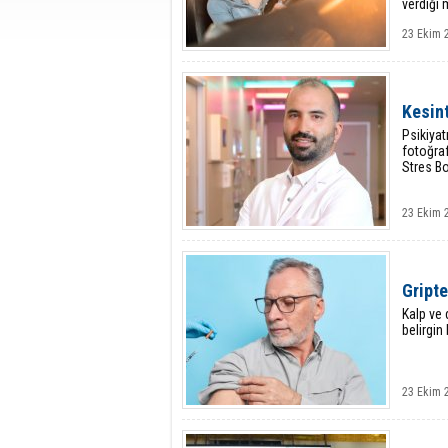
verdiği 
23 Ekim 
Kesint
Psikiyat
fotoğraf
Stres Bo
23 Ekim 
Gripte
Kalp ve 
belirgin 
23 Ekim 