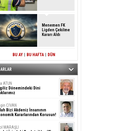
Menemen FK
Ligden Çekilme
Kararı Aldı
BU AY
|
BU HAFTA
|
DÜN
ZARLAR
ta ATUN
giliz Dönemindeki Dini
klarımız
gin CİVAN
lah Bizi Akdeniz İnsanının
konomik Kararlarından Korusun!
ol MARAŞLI