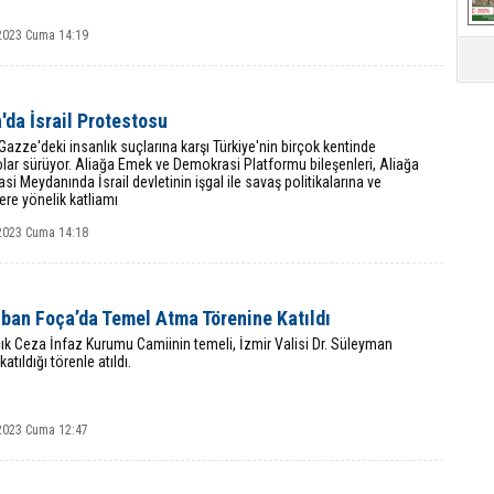
2023 Cuma 14:19
'da İsrail Protestosu
n Gazze'deki insanlık suçlarına karşı Türkiye'nin birçok kentinde
lar sürüyor. Aliağa Emek ve Demokrasi Platformu bileşenleri, Aliağa
i Meydanında İsrail devletinin işgal ile savaş politikalarına ve
ilere yönelik katliamı
2023 Cuma 14:18
lban Foça’da Temel Atma Törenine Katıldı
k Ceza İnfaz Kurumu Camiinin temeli, İzmir Valisi Dr. Süleyman
katıldığı törenle atıldı.
2023 Cuma 12:47