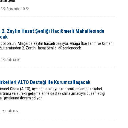
Hasat Şenl
2023 Perşembe 10:22
 2. Zeytin Hasat Şenliği Hacıömerli Mahallesinde
acak
 bol olsun! Aliağa’da zeytin hasadı başlıyor. Aliağa İlçe Tarım ve Orman
ü tarafından 2. Zeytin Hasat Şenliği düzenlenecek.
023 Salı 13:08
irketleri ALTO Desteği ile Kurumsallaşacak
Ticaret Odası (ALTO), üyelerinin sosyoekonomik anlamda rekabet
rtırma ve sürekli gelişmelerine destek olma amacıyla düzenlediği
alışmalarına devam ediyor.
023 Salı 10:20