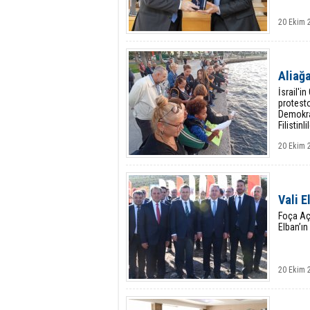
20 Ekim 
Aliağa
İsrail'i
protesto
Demokras
Filistinl
20 Ekim 
Vali E
Foça Açı
Elban’ın 
20 Ekim 