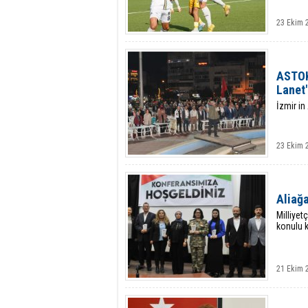
23 Ekim 
ASTOK'
Lanet"
İzmir in
23 Ekim 
Aliağ
Milliyet
konulu 
21 Ekim 