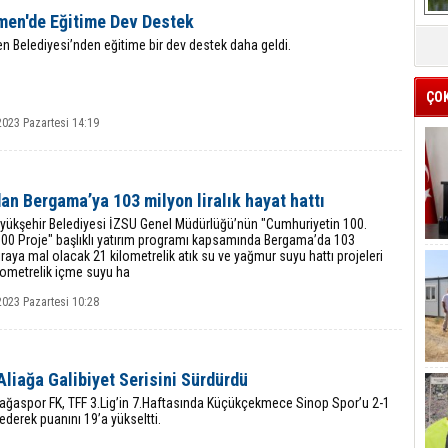
en'de Eğitime Dev Destek
 Belediyesi’nden eğitime bir dev destek daha geldi.
ÇO
2023 Pazartesi 14:19
an Bergama’ya 103 milyon liralık hayat hattı
üyükşehir Belediyesi İZSU Genel Müdürlüğü’nün "Cumhuriyetin 100.
100 Proje" başlıklı yatırım programı kapsamında Bergama’da 103
iraya mal olacak 21 kilometrelik atık su ve yağmur suyu hattı projeleri
ilometrelik içme suyu ha
2023 Pazartesi 10:28
Aliağa Galibiyet Serisini Sürdürdü
iağaspor FK, TFF 3.Lig’in 7.Haftasında Küçükçekmece Sinop Spor’u 2-1
derek puanını 19’a yükseltti.