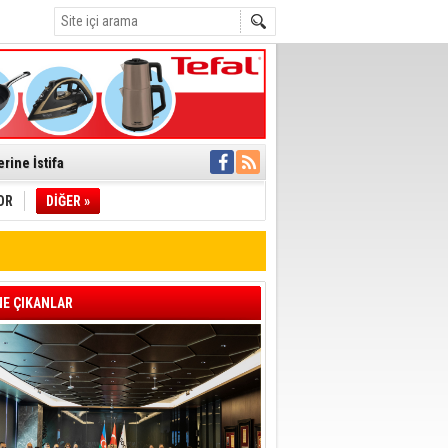
C
°C
rine İstifa
ı
OR
DİĞER »
pıldı
 Toplandı
E ÇIKANLAR
A.Ş.’Ye İletti
Çağrısı
 hızlı müdahale
'ye Geçti