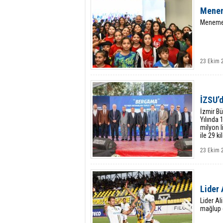
Menem
Menemen
23 Ekim 
İZSU’d
İzmir B
Yılında 
milyon l
ile 29 k
23 Ekim 
Lider 
Lider Al
mağlup e