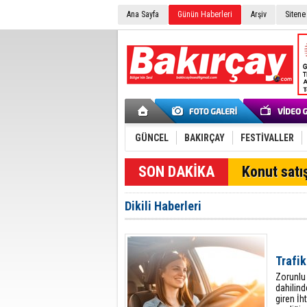
Ana Sayfa
Günün Haberleri
Arşiv
Sitene
GÜNCEL
BAKIRÇAY
FESTİVALLER
SON DAKİKA
Konut satış
Dikili Haberleri
Trafi
Zorunlu 
dahilind
giren İh