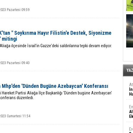
2023 Pazartesi 09:59
tan " Soykırıma Hayır Filistin'e Destek, Siyonizme
 mitingi
 Aliağa ilçesinde İsrail'in Gazze'deki saldırılarına tepki devam ediyor.
2023 Pazartesi 09:40
YA
A
a Mhp'den 'Dünden Bugüne Azebaycan' Konferansı
İn
çi Hareket Partisi Aliağa İlçe Başkanlığı 'Dünden bugüne Azerbaycan'
Ha
konferans düzenledi.
En
Al
2023 Cumartesi 11:54
E
Er