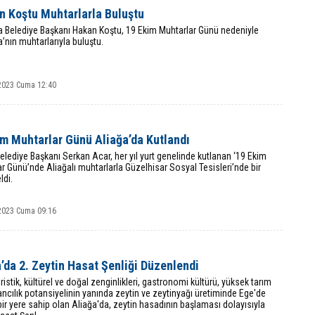
n Koştu Muhtarlarla Buluştu
 Belediye Başkanı Hakan Koştu, 19 Ekim Muhtarlar Günü nedeniyle
nın muhtarlarıyla buluştu.
2023 Cuma 12:40
im Muhtarlar Günü Aliağa’da Kutlandı
elediye Başkanı Serkan Acar, her yıl yurt genelinde kutlanan ‘19 Ekim
r Günü’nde Aliağalı muhtarlarla Güzelhisar Sosyal Tesisleri’nde bir
ldi.
2023 Cuma 09:16
’da 2. Zeytin Hasat Şenliği Düzenlendi
turistik, kültürel ve doğal zenginlikleri, gastronomi kültürü, yüksek tarım
ncılık potansiyelinin yanında zeytin ve zeytinyağı üretiminde Ege'de
ir yere sahip olan Aliağa'da, zeytin hasadının başlaması dolayısıyla