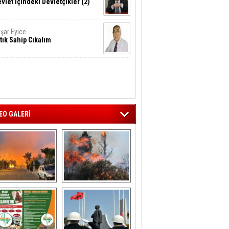
vlet İçindeki Devletçikler (2)
şar Eyice
tık Sahip Cıkalım
EO GALERİ
liağa ‘da  otluk 
Aliağa'nın Ciğerleri 
alanda çıkan 
Yandı
yangın evlere 
sıçramadan 
söndürüldü