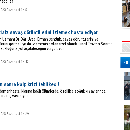
maddi za
2023 Pazartesi 14:54
isiz savaş görüntülerini izlemek hasta ediyor
ri Uzmanı Dr. Öğr. Üyesi Erman Şentürk, savaş görüntülerini ve
larını görmek ya da izlemenin potansiyel olarak ikincil Travma Sonrası
zukluğuna yol açabileceğini vurguluyor.
2023 Pazartesi 14:42
FOT
n sonra kalp krizi tehlikesi!
damar hastalıklarına bağlı ölümlerde, özellikle soğuk kış aylarında
bir artış yaşanıyor.
De
Al
2023 Pazartesi 14:29