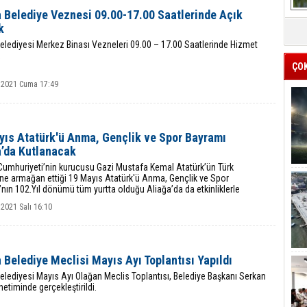
a Belediye Veznesi 09.00-17.00 Saatlerinde Açık
k
elediyesi Merkez Binası Vezneleri 09.00 – 17.00 Saatlerinde Hizmet
ÇO
 2021 Cuma 17:49
yıs Atatürk'ü Anma, Gençlik ve Spor Bayramı
a’da Kutlanacak
 Cumhuriyeti’nin kurucusu Gazi Mustafa Kemal Atatürk’ün Türk
ine armağan ettiği 19 Mayıs Atatürk'ü Anma, Gençlik ve Spor
nın 102.Yıl dönümü tüm yurtta olduğu Aliağa’da da etkinliklerle
cak.
2021 Salı 16:10
 Belediye Meclisi Mayıs Ayı Toplantısı Yapıldı
elediyesi Mayıs Ayı Olağan Meclis Toplantısı, Belediye Başkanı Serkan
etiminde gerçekleştirildi.