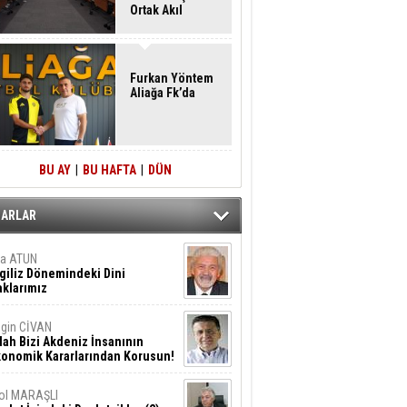
Ortak Akıl
Buluşması
Furkan Yöntem
Aliağa Fk’da
BU AY
|
BU HAFTA
|
DÜN
ZARLAR
ta ATUN
giliz Dönemindeki Dini
klarımız
gin CİVAN
lah Bizi Akdeniz İnsanının
konomik Kararlarından Korusun!
ol MARAŞLI