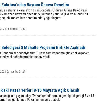
a Zabıtası’ndan Bayram Öncesi Denetim
rüs salgınına karşı etkin bir mücadele sürdüren Aliağa Belediyesi,
n Ramazan Bayramı öncesinde vatandaşların sağlıklı ve huzurlu bir
eçirebilmeleri için denetimlerini yoğunlaştırdı.
 2021 Cumartesi 10:13
 Belediyesi 8 Mahalle Projesini Birlikte Açıkladı
9 Pandemisi nedeniyle tüm Türkiye tam kapanma günlerini yaşarken
elediyesi sahada projelerine hız verdi.
 2021 Çarşamba 21:27
’daki Pazar Yerleri 8-15 Mayısta Açık Olacak
 Bakanlığı’nın yayımladığı “Pazar Yerleri" konulu genelgesi gereği 8 ve 15
martesi günlerinde Pazar yerleri açık olacak.