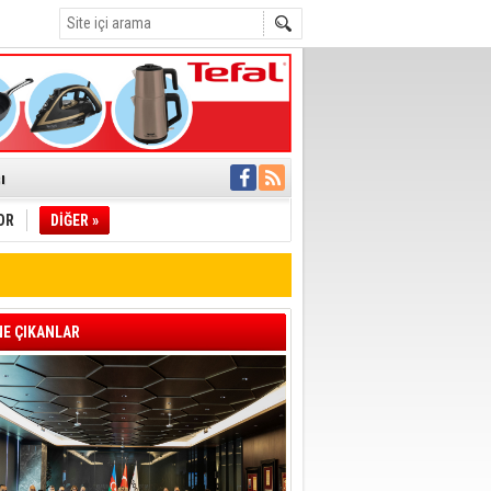
C
°C
ı
OR
DİĞER »
pıldı
 Toplandı
A.Ş.’Ye İletti
Çağrısı
E ÇIKANLAR
 hızlı müdahale
'ye Geçti