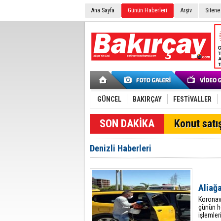
Ana Sayfa
Günün Haberleri
Arşiv
Sitene
GÜNCEL
BAKIRÇAY
FESTİVALLER
SON DAKİKA
Konut satış
Denizli Haberleri
Aliağa
Koronavi
günün he
işlemler