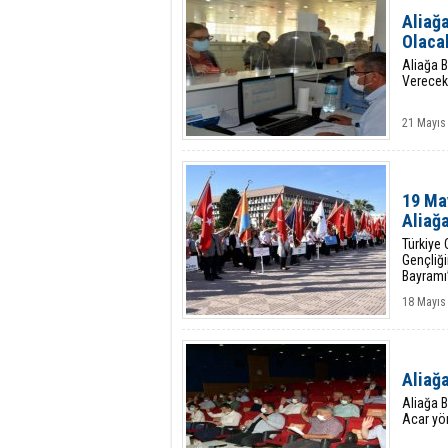
Aliağ
Olaca
Aliağa B
Verecek
21 Mayıs
19 Ma
Aliağ
Türkiye
Gençliğ
Bayramı’
kutlana
18 Mayıs 
Aliağa
Aliağa B
Acar yön