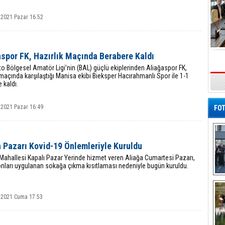
 2021 Pazar 16:52
aspor FK, Hazırlık Maçında Berabere Kaldı
o Bölgesel Amatör Ligi’nin (BAL) güçlü ekiplerinden Aliağaspor FK,
 maçında karşılaştığı Manisa ekibi Bieksper Hacırahmanlı Spor ile 1-1
 kaldı.
 2021 Pazar 16:49
FOT
 Pazarı Kovid-19 Önlemleriyle Kuruldu
Mahallesi Kapalı Pazar Yerinde hizmet veren Aliağa Cumartesi Pazarı,
onları uygulanan sokağa çıkma kısıtlaması nedeniyle bugün kuruldu.
De
Al
 2021 Cuma 17:53