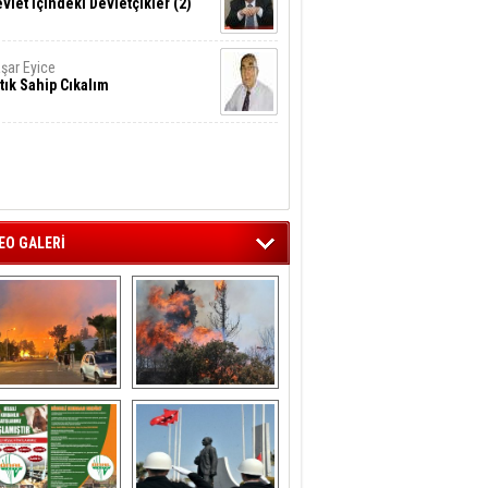
vlet İçindeki Devletçikler (2)
şar Eyice
tık Sahip Cıkalım
EO GALERİ
liağa ‘da  otluk 
Aliağa'nın Ciğerleri 
alanda çıkan 
Yandı
yangın evlere 
sıçramadan 
söndürüldü