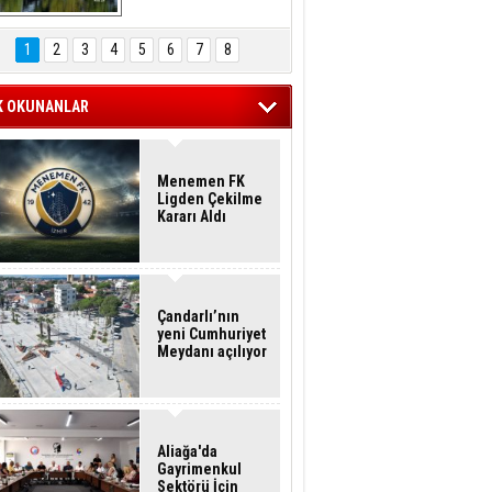
Hasan Eser'in 
Objektifinden
1
2
3
4
5
6
7
8
K OKUNANLAR
Menemen FK
Ligden Çekilme
Kararı Aldı
Çandarlı’nın
yeni Cumhuriyet
Meydanı açılıyor
Aliağa'da
Gayrimenkul
Sektörü İçin