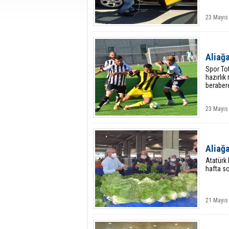
23 Mayıs
Aliağ
Spor Tot
hazırlık
berabere
23 Mayıs
Aliağa
Atatürk 
hafta s
21 Mayıs