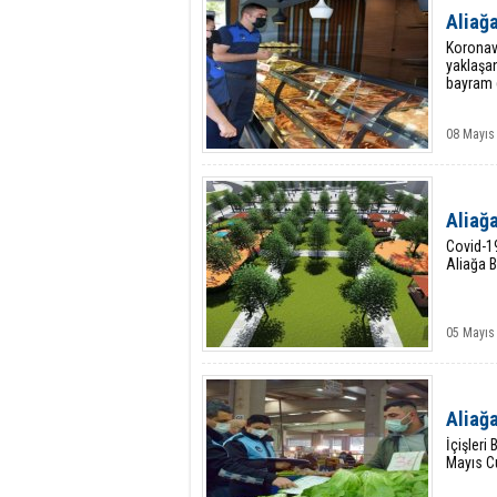
Aliağ
Koronavi
yaklaşa
bayram g
08 Mayıs
Aliağa
Covid-1
Aliağa B
05 Mayıs
Aliağa
İçişleri
Mayıs Cu