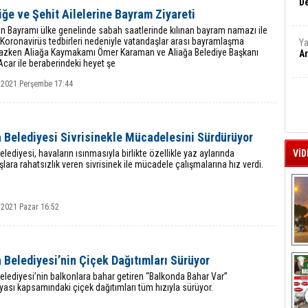
De
iğe ve Şehit Ailelerine Bayram Ziyareti
 Bayramı ülke genelinde sabah saatlerinde kılınan bayram namazı ile
 Koronavirüs tedbirleri nedeniyle vatandaşlar arası bayramlaşma
Ya
azken Aliağa Kaymakamı Ömer Karaman ve Aliağa Belediye Başkanı
Ar
car ile beraberindeki heyet şe
 2021 Perşembe 17:44
 Belediyesi Sivrisinekle Mücadelesini Sürdürüyor
elediyesi, havaların ısınmasıyla birlikte özellikle yaz aylarında
VİD
lara rahatsızlık veren sivrisinek ile mücadele çalışmalarına hız verdi.
 2021 Pazar 16:52
A
 Belediyesi’nin Çiçek Dağıtımları Sürüyor
elediyesi’nin balkonlara bahar getiren “Balkonda Bahar Var”
sı kapsamındaki çiçek dağıtımları tüm hızıyla sürüyor.