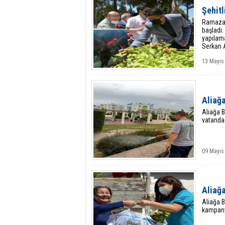
Şehitl
Ramazan
başladı.
yapılam
Serkan A
13 Mayıs
Aliağa
Aliağa B
vatandaş
09 Mayıs
Aliağa
Aliağa B
kampanya