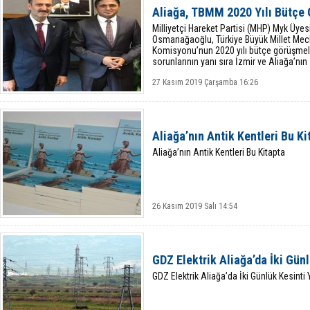
Aliağa, TBMM 2020 Yılı Bütçe 
Milliyetçi Hareket Partisi (MHP) Myk Üyesi
Osmanağaoğlu, Türkiye Büyük Millet Mecl
Komisyonu’nun 2020 yılı bütçe görüşmele
sorunlarının yanı sıra İzmir ve Aliağa’nın
27 Kasım 2019 Çarşamba 16:26
Aliağa’nın Antik Kentleri Bu Ki
Aliağa’nın Antik Kentleri Bu Kitapta
26 Kasım 2019 Salı 14:54
GDZ Elektrik Aliağa’da İki Gün
GDZ Elektrik Aliağa’da İki Günlük Kesinti