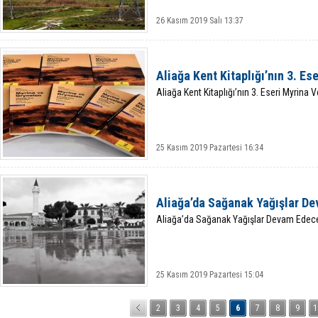
26 Kasım 2019 Salı 13:37
Aliağa Kent Kitaplığı’nın 3. Es
Aliağa Kent Kitaplığı’nın 3. Eseri Myrina 
25 Kasım 2019 Pazartesi 16:34
Aliağa’da Sağanak Yağışlar D
Aliağa’da Sağanak Yağışlar Devam Edec
25 Kasım 2019 Pazartesi 15:04
2
3
4
5
6
7
8
9
1