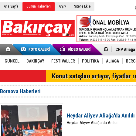
Ana Sayfa
Günün Haberleri
Arşiv
Sitene Ekle
İzmir'in K
CHP Aliağa
Çağrısı
Onat Tüneli
Menemen FK
Aliağa'da G
GÜNCEL
BAKIRÇAY
FESTİVALLER
POLİTİKA
ALİAĞA
BER
Çandarlı’n
Furkan Yön
SON DAKİKA
Konut satışları artıyor, fiyatlar 
Chp Aliağa
AK Parti Al
SOCAR Türk
Bornova Haberleri
Trafiği dur
Alto, İnşaa
TÜVTÜRK’te
Aliağa'daki
Heydar Aliyev Aliağa'da Anıldı
Chp Aliağa'
Heydar Aliyev Aliağa'da Anıldı