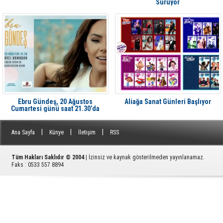
Sürüyor
Ebru Gündeş, 20 Ağustos
Aliağa Sanat Günleri Başlıyor
Cumartesi günü saat 21.30’da
Aliağa'da Avcı Ramadan’da
|
|
|
Ana Sayfa
Künye
İletişim
RSS
Tüm Hakları Saklıdır © 2004
| İzinsiz ve kaynak gösterilmeden yayınlanamaz.
Faks : 0533 557 8894