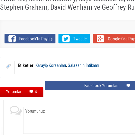
Stephen Graham, David Wenham ve Geoffrey R
Facebook'ta Paylaş
Tweetle
Google+'da Pay
Etiketler:
Karayip Korsanları
,
Salazar’ın İntikamı
Facebook Yorumları
Yorumlar
0