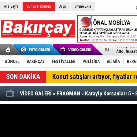
Menemen FK
Ana Sayfa
Günün Haberleri
Arşiv
Sitene Ekle
Aliağa'da G
Çandarlı’n
Furkan Yön
Chp Aliağa
AK Parti Al
SOCAR Türk
Trafiği dur
Alto, İnşaa
TÜVTÜRK’te
Aliağa'daki
GÜNCEL
BAKIRÇAY
FESTİVALLER
POLİTİKA
ALİAĞA
BER
Chp Aliağa'
Dikili'de D
Konut satışları artıyor, fiyatlar 
Helvacı’nın
Aliağa-Midi
VİDEO GALERİ
»
FRAGMAN
»
Karayip Korsanları 5 - 