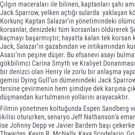
Çılgın maceraları ile bilinen, kaptanları şahı ama
Jack Sparrow, yelken açtığı sularda yaklaşan kö
Korkunç Kaptan Salazar'ın yönetimindeki ölümc
korsanlar, denizdeki tüm korsanları öldürerek 
kaçmayı başarmıştır; hayatta kalan tek korsan k
Jack, Salazar'ın gazabından ve intikamından ku
Asası’nın peşine düşer. Bu efsanevi asayı bulmak
gökbilimci Carina Smyth ve Kraliyet Donanması
bir denizci olan Henry ile zorlu bir anlaşma yap
gemisi Dying Gull’un dümenindeki Jack Sparrow
tersine çevirmenin hem şimdiye dek karşına çık
düşmandan kurtulmanın yollarını arayacaktır.
Filmin yönetmen koltuğunda Espen Sandberg v
ikilisi otururken, senaryo Jeff Nathanson’a em
ise Johnny Depp ve Javier Bardem başı çekerke
Thwaites, Kevin R. McNally, Kaya Scodelario, Go