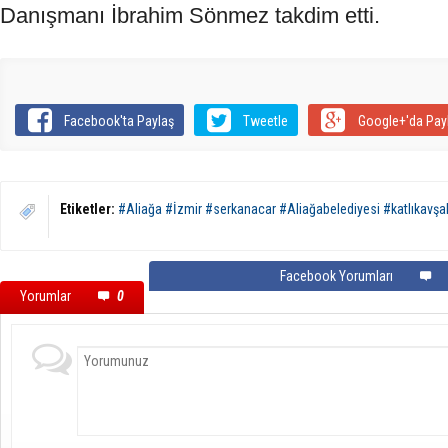
Danışmanı İbrahim Sönmez takdim etti.
Facebook'ta Paylaş
Tweetle
Google+'da Pay
Etiketler:
#Aliağa #İzmir #serkanacar #Aliağabelediyesi #katlıkavşa
Facebook Yorumları
Yorumlar
0