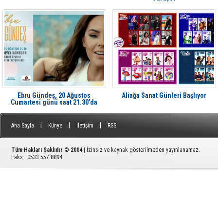
Ebru Gündeş, 20 Ağustos
Aliağa Sanat Günleri Başlıyor
Cumartesi günü saat 21.30’da
Aliağa'da Avcı Ramadan’da
|
|
|
Ana Sayfa
Künye
İletişim
RSS
Tüm Hakları Saklıdır © 2004
| İzinsiz ve kaynak gösterilmeden yayınlanamaz.
Faks : 0533 557 8894