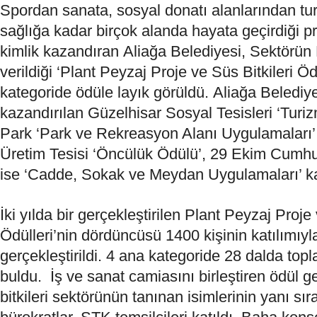
Spordan sanata, sosyal donatı alanlarından tu
sağlığa kadar birçok alanda hayata geçirdiği pro
kimlik kazandıran
Aliağa
Belediyesi
, Sektörün 
verildiği ‘Plant Peyzaj Proje ve Süs Bitkileri Öd
kategoride ödüle layık görüldü.
Aliağa
Belediye
kazandırılan Güzelhisar Sosyal Tesisleri ‘Turi
Park ‘Park ve Rekreasyon Alanı Uygulamaları’,
Üretim Tesisi ‘Öncülük Ödülü’, 29 Ekim Cumhu
ise ‘Cadde, Sokak ve Meydan Uygulamaları’ kat
İki yılda bir gerçekleştirilen Plant Peyzaj Proje 
Ödülleri’nin dördüncüsü 1400 kişinin katılımıy
gerçekleştirildi. 4 ana kategoride 28 dalda top
buldu. İş ve sanat camiasını birleştiren ödül 
bitkileri sektörünün tanınan isimlerinin yanı sır