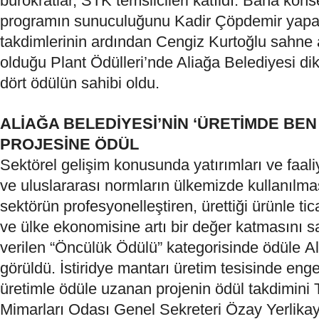
bürokratlar, STK temsilcileri katıldı. Baha kon
programın sunuculuğunu Kadir Çöpdemir yapa
takdimlerinin ardından Cengiz Kurtoğlu sahne a
olduğu Plant Ödülleri’nde Al
iağa B
e
lediyesi d
i
dört ödülün sahibi oldu.
ALİAĞA BELEDİYESİ’NİN ‘ÜRETİMDE BEN
PROJESİNE ÖDÜL
Sektörel gelişim konusunda yatırımları ve faali
ve uluslararası normların ülkemizde kullanılma
sektörün profesyonelleştiren, ürettiği ürünle tic
ve ülke ekonomisine artı bir değer katmasını 
verilen “Öncülük Ödülü” kategorisinde ödüle
A
görüldü. İstiridye mantarı üretim tesisinde engel
üretimle ödüle uzanan projenin ödül takdimi
Mimarları Odası Genel Sekreteri Özay Yerlika