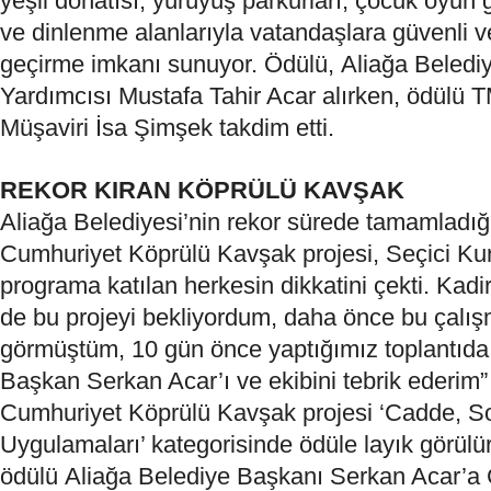
yeşil donatısı, yürüyüş parkurları, çocuk oyun gr
ve dinlenme alanlarıyla vatandaşlara güvenli ve
geçirme imkanı sunuyor. Ödülü,
Aliağa
Belediy
Yardımcısı Mustafa Tahir Acar alırken, ödülü
Müşaviri İsa Şimşek takdim etti.
REKOR KIRAN KÖPRÜLÜ KAVŞAK
Aliağa
Belediyesi
’nin rekor sürede tamamladığ
Cumhuriyet Köprülü Kavşak projesi, Seçici Kur
programa katılan herkesin dikkatini çekti. Kad
de bu projeyi bekliyordum, daha önce bu çalı
görmüştüm, 10 gün önce yaptığımız toplantıda 
Başkan Serkan Acar’ı ve ekibini tebrik ederim”
Cumhuriyet Köprülü Kavşak projesi ‘Cadde, 
Uygulamaları’ kategorisinde ödüle layık görülü
ödülü
Aliağa
Belediye
Başkanı Serkan Acar’a