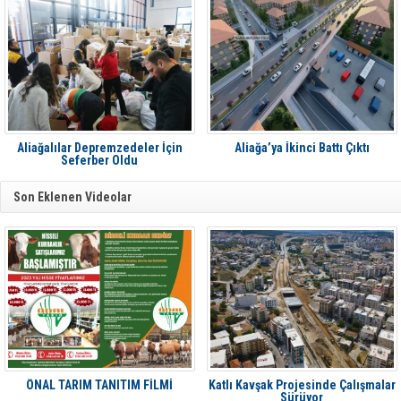
Aliağalılar Depremzedeler İçin
Aliağa’ya İkinci Battı Çıktı
Seferber Oldu
Son Eklenen Videolar
ÖNAL TARIM TANITIM FİLMİ
Katlı Kavşak Projesinde Çalışmalar
Sürüyor