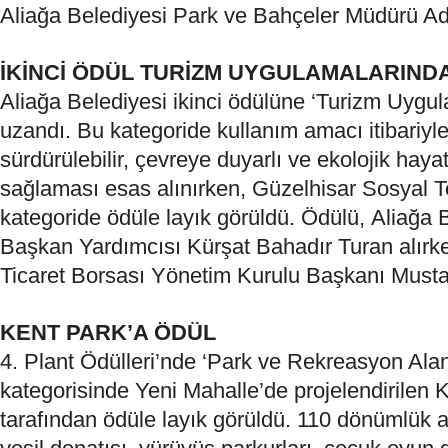
A
liağa
B
elediyesi
Park ve Bahçeler Müdürü Adi
İKİNCİ ÖDÜL TURİZM UYGULAMALARIND
Aliağa
Belediyesi
ikinci ödülüne ‘Turizm Uygul
uzandı. Bu kategoride kullanım amacı itibariyle t
sürdürülebilir, çevreye duyarlı ve ekolojik hay
sağlaması esas alınırken, Güzelhisar Sosyal Te
kategoride ödüle layık görüldü. Ödülü,
Aliağa
B
Başkan Yardımcısı Kürşat Bahadır Turan alırk
Ticaret Borsası Yönetim Kurulu Başkanı Mustaf
KENT PARK’A ÖDÜL
4. Plant Ödülleri’nde ‘Park ve Rekreasyon Alan
kategorisinde Yeni Mahalle’de projelendirilen 
tarafından ödüle layık görüldü. 110 dönümlük a