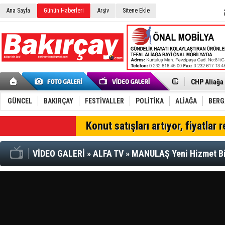
Ana Sayfa
Günün Haberleri
Arşiv
Sitene Ekle
İzmir'in K
CHP Aliağa
Çağrısı
Onat Tüneli
Menemen FK
Aliağa'da G
GÜNCEL
BAKIRÇAY
FESTİVALLER
POLİTİKA
ALİAĞA
BER
Çandarlı’n
Furkan Yön
SON DAKİKA
Konut satışları artıyor, fiyatlar 
Chp Aliağa
AK Parti Al
SOCAR Türk
VİDEO GALERİ
»
ALFA TV
»
MANULAŞ Yeni Hizmet B
Trafiği dur
Alto, İnşaa
TÜVTÜRK’te
Aliağa'daki
Chp Aliağa'