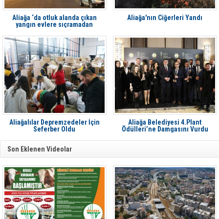
Aliağa ‘da otluk alanda çıkan
Aliağa'nın Ciğerleri Yandı
yangın evlere sıçramadan
söndürüldü
Aliağalılar Depremzedeler İçin
Aliağa Belediyesi 4.Plant
Seferber Oldu
Ödülleri’ne Damgasını Vurdu
Son Eklenen Videolar