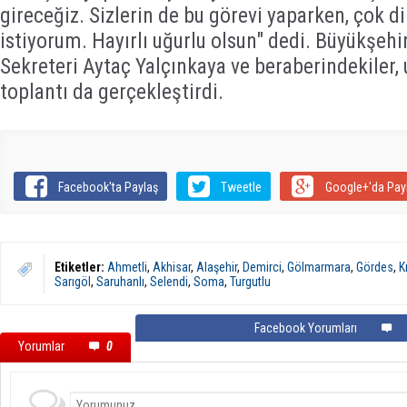
gireceğiz. Sizlerin de bu görevi yaparken, çok d
istiyorum. Hayırlı uğurlu olsun" dedi. Büyükşehi
Sekreteri Aytaç Yalçınkaya ve beraberindekiler
toplantı da gerçekleştirdi.
Facebook'ta Paylaş
Tweetle
Google+'da Pay
Etiketler:
Ahmetli
,
Akhisar
,
Alaşehir
,
Demirci
,
Gölmarmara
,
Gördes
,
K
Sarıgöl
,
Saruhanlı
,
Selendi
,
Soma
,
Turgutlu
Facebook Yorumları
Yorumlar
0