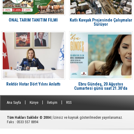
ÖNAL TARIM TANITIM FİLMİ
Katlı Kavşak Projesinde Çalışmalar
Sürüyor
Rektör Hotar Dört Yılını Anlattı
Ebru Gündeş, 20 Ağustos
Cumartesi günü saat 21.30’da
Aliağa'da Avcı Ramadan’da
|
|
|
Ana Sayfa
Künye
İletişim
RSS
Tüm Hakları Saklıdır © 2004
| İzinsiz ve kaynak gösterilmeden yayınlanamaz.
Faks : 0533 557 8894