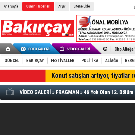
İzmir'in K
Ana Sayfa
Günün Haberleri
Arşiv
Sitene Ekle
CHP Aliağa
Çağrısı
Onat Tüneli
Menemen FK
Aliağa'da G
Çandarlı’n
Furkan Yön
Chp Aliağa
AK Parti Al
SOCAR Türk
Trafiği dur
GÜNCEL
BAKIRÇAY
FESTİVALLER
POLİTİKA
ALİAĞA
BER
Alto, İnşaa
TÜVTÜRK’te
SON DAKİKA
Konut satışları artıyor, fiyatlar 
Aliağa'daki
Chp Aliağa'
VİDEO GALERİ
»
FRAGMAN
»
46 Yok Olan 12. Bölüm