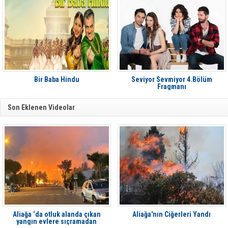
Bir Baba Hindu
Seviyor Sevmiyor 4.Bölüm
Fragmanı
Son Eklenen Videolar
Aliağa ‘da otluk alanda çıkan
Aliağa'nın Ciğerleri Yandı
yangın evlere sıçramadan